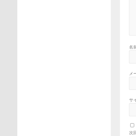
名
メ
サ
次