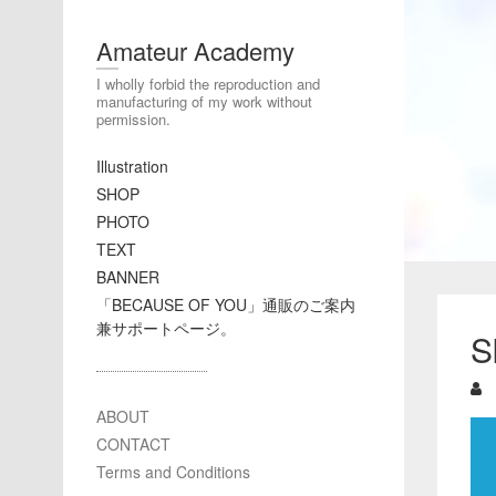
Amateur Academy
I wholly forbid the reproduction and
manufacturing of my work without
permission.
Illustration
SHOP
PHOTO
TEXT
BANNER
「BECAUSE OF YOU」通販のご案内
兼サポートページ。
S
ABOUT
CONTACT
Terms and Conditions