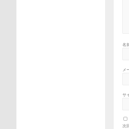
名
メ
サ
次