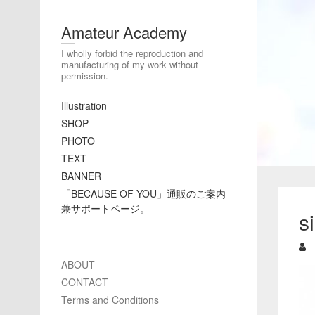
Amateur Academy
I wholly forbid the reproduction and
manufacturing of my work without
permission.
Illustration
SHOP
PHOTO
TEXT
BANNER
「BECAUSE OF YOU」通販のご案内
兼サポートページ。
s
ABOUT
CONTACT
Terms and Conditions