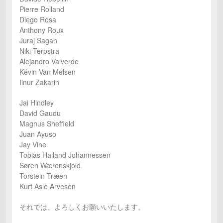
Pierre Rolland
Diego Rosa
Anthony Roux
Juraj Sagan
Niki Terpstra
Alejandro Valverde
Kévin Van Melsen
Ilnur Zakarin
Jai Hindley
David Gaudu
Magnus Sheffield
Juan Ayuso
Jay Vine
Tobias Halland Johannessen
Søren Wærenskjold
Torstein Træen
Kurt Asle Arvesen
それでは、よろしくお願いいたします。