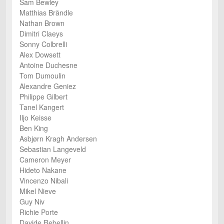
Sam Bewley
Matthias Brändle
Nathan Brown
Dimitri Claeys
Sonny Colbrelli
Alex Dowsett
Antoine Duchesne
Tom Dumoulin
Alexandre Geniez
Philippe Gilbert
Tanel Kangert
Iljo Keisse
Ben King
Asbjørn Kragh Andersen
Sebastian Langeveld
Cameron Meyer
Hideto Nakane
Vincenzo Nibali
Mikel Nieve
Guy Niv
Richie Porte
Davide Rebellin