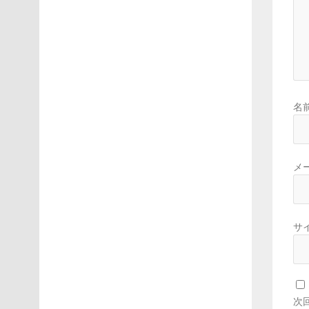
名
メ
サ
次