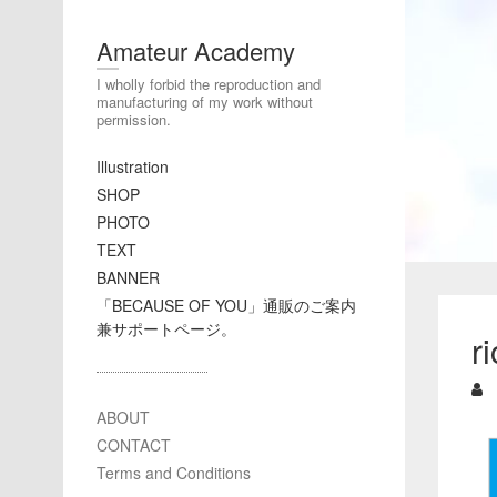
Amateur Academy
I wholly forbid the reproduction and
manufacturing of my work without
permission.
Illustration
SHOP
PHOTO
TEXT
BANNER
「BECAUSE OF YOU」通販のご案内
兼サポートページ。
r
ABOUT
CONTACT
Terms and Conditions