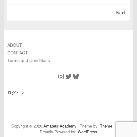
Next
ABOUT
CONTACT
Terms and Conditions
Instagram
Twitter
Bluesky
ログイン
ABOUT
CONTACT
Terms
and
Copyright © 2026
Amateur Academy
| Theme by:
Theme Horse
|
Proudly Powered by:
WordPress
Conditions